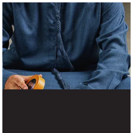
كيندر كيك | Chaclet Emarati Chocolatier
EN
تسجيل الدخول
EN