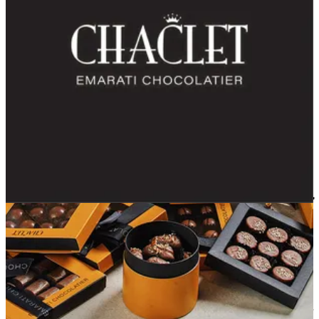
كيندر كيك
178.5 د.إ
تعليمات خاصة
أضف للسلَة
Chaclet Emarati Chocolatier
1