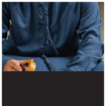
Wafer Roll Nutella Box | Chaclet Emarati Chocolatier
EN
تسجيل الدخول
EN