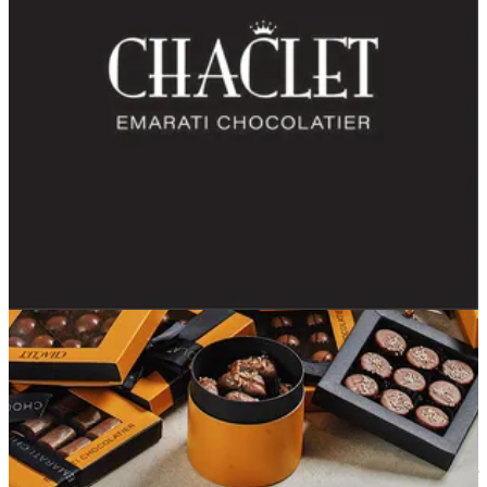
Wafer Roll Nutella Box
115 د.إ
تعليمات خاصة
أضف للسلَة
Chaclet Emarati Chocolatier
1